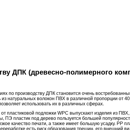
тву ДПК (древесно-полимерного ком
иях по производству ДПК становится очень востребованным
 из натуральных волокон ПВХ в различной пропорции от 40
озволяет использовать их в различных сферах.
 от пластиковой подложки WPC выпускают изделия из ПВХ, 
ы, ПЭ пластик под дерево пользуется большей популярност
зкое качество печати, а также имеет большую усадку. PP п
реработке есть риск образования трещин, его внешний вид