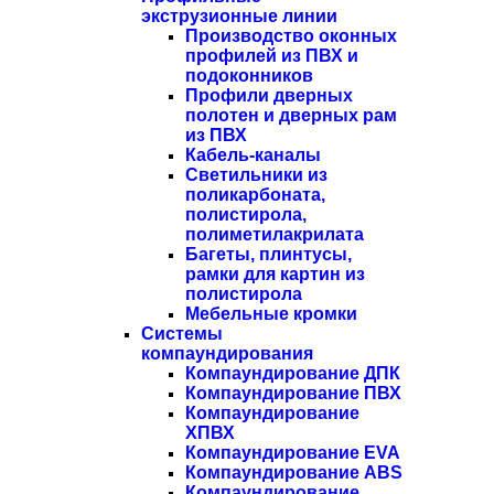
экструзионные линии
Производство оконных
профилей из ПВХ и
подоконников
Профили дверных
полотен и дверных рам
из ПВХ
Кабель-каналы
Светильники из
поликарбоната,
полистирола,
полиметилакрилата
Багеты, плинтусы,
рамки для картин из
полистирола
Мебельные кромки
Системы
компаундирования
Компаундирование ДПК
Компаундирование ПВХ
Компаундирование
ХПВХ
Компаундирование EVA
Компаундирование ABS
Компаундирование