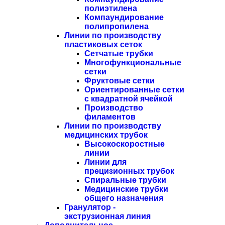
полиэтилена
Компаундирование
полипропилена
Линии по производству
пластиковых сеток
Сетчатые трубки
Многофункциональные
сетки
Фруктовые сетки
Ориентированные сетки
с квадратной ячейкой
Производство
филаментов
Линии по производству
медицинских трубок
Высокоскоростные
линии
Линии для
прецизионных трубок
Спиральные трубки
Медицинские трубки
общего назначения
Гранулятор -
экструзионная линия