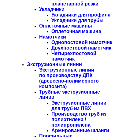
планетарной резки
Укладчики
Укладчики для профиля
Укладчики для трубы
Оплеточные машины
Оплеточная машина
Намотчики
Однопостовой намотчик
Двухпостовой намотчик
Четырехпостовой
намотчик
Экструзионные линии
Экструзионные линии
по производству ДПК
(древесно-полимерного
композита)
Трубные экструзионные
линии
Экструзионные линии
для труб из ПВХ
Производство труб из
полиэтилена /
полипропилена
Армированные шланги
Профильные