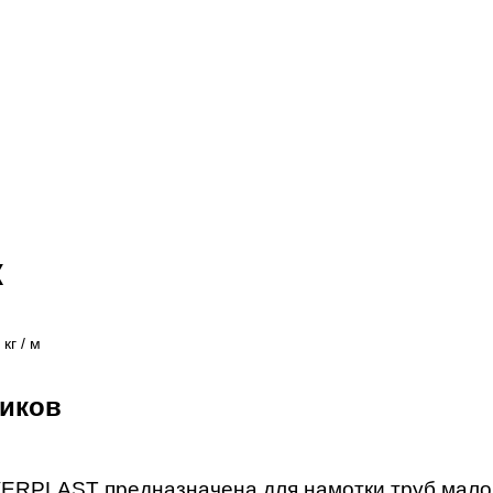
к
кг / м
иков
RPLAST предназначена для намотки труб малого 