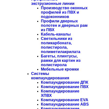
экструзионные линии
Производство оконных
профилей из ПВХ и
подоконников
Профили дверных
полотен и дверных рам
из ПВХ
Кабель-каналы
Светильники из
поликарбоната,
полистирола,
полиметилакрилата
Багеты, плинтусы,
рамки для картин из
полистирола
Мебельные кромки
Системы
компаундирования
Компаундирование ДПК
Компаундирование ПВХ
Компаундирование
ХПВХ
Компаундирование EVA
Компаундирование ABS
Компаундирование