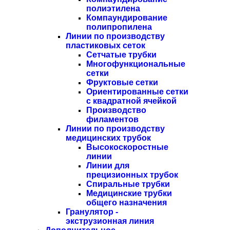
полиэтилена
Компаундирование
полипропилена
Линии по производству
пластиковых сеток
Сетчатые трубки
Многофункциональные
сетки
Фруктовые сетки
Ориентированные сетки
с квадратной ячейкой
Производство
филаментов
Линии по производству
медицинских трубок
Высокоскоростные
линии
Линии для
прецизионных трубок
Спиральные трубки
Медицинские трубки
общего назначения
Гранулятор -
экструзионная линия