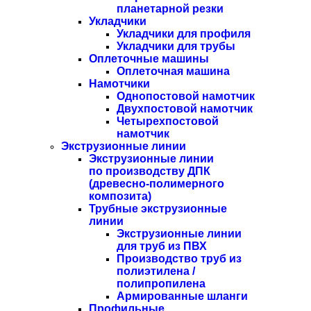
планетарной резки
Укладчики
Укладчики для профиля
Укладчики для трубы
Оплеточные машины
Оплеточная машина
Намотчики
Однопостовой намотчик
Двухпостовой намотчик
Четырехпостовой
намотчик
Экструзионные линии
Экструзионные линии
по производству ДПК
(древесно-полимерного
композита)
Трубные экструзионные
линии
Экструзионные линии
для труб из ПВХ
Производство труб из
полиэтилена /
полипропилена
Армированные шланги
Профильные