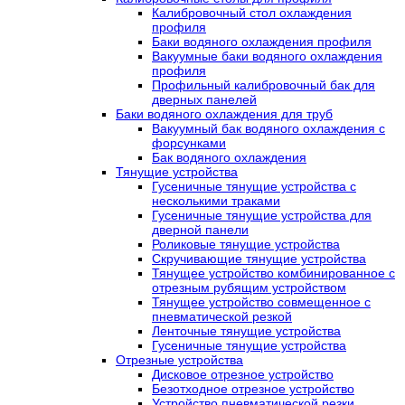
Калибровочный стол охлаждения
профиля
Баки водяного охлаждения профиля
Вакуумные баки водяного охлаждения
профиля
Профильный калибровочный бак для
дверных панелей
Баки водяного охлаждения для труб
Вакуумный бак водяного охлаждения с
форсунками
Бак водяного охлаждения
Тянущие устройства
Гусеничные тянущие устройства с
несколькими траками
Гусеничные тянущие устройства для
дверной панели
Роликовые тянущие устройства
Скручивающие тянущие устройства
Тянущее устройство комбинированное с
отрезным рубящим устройством
Тянущее устройство совмещенное с
пневматической резкой
Ленточные тянущие устройства
Гусеничные тянущие устройства
Отрезные устройства
Дисковое отрезное устройство
Безотходное отрезное устройство
Устройство пневматической резки