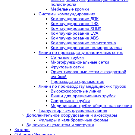
полистирола
Мебельные кромки
Системы компаундирования
Компаундирование ДПК
Компаундирование ПВХ
Компаундирование ХПВХ
Компаундирование EVA
Компаундирование ABS
Компаундирование полиэтилена
Компаундирование полипропилена
Линии по производству пластиковых сеток
Сетчатые трубки
Многофункциональные сетки
Фруктовые сетки
Ориентированные сетки с квадратной
ячейкой
Производство филаментов
Линии по производству медицинских трубок
Высокоскоростные линии
Линии для прецизионных трубок
Спиральные трубки
Медицинские трубки общего назначения
Гранулятор - экструзионная линия
Дополнительное оборудование и аксессуары
Фильеры и калибровочные формы
3д печать с цементом и экструзия
Каталог
О фирме Эверпласт