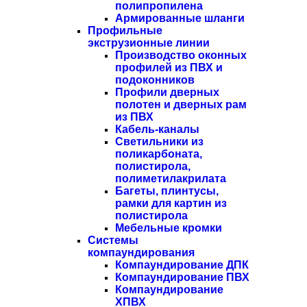
полипропилена
Армированные шланги
Профильные
экструзионные линии
Производство оконных
профилей из ПВХ и
подоконников
Профили дверных
полотен и дверных рам
из ПВХ
Кабель-каналы
Светильники из
поликарбоната,
полистирола,
полиметилакрилата
Багеты, плинтусы,
рамки для картин из
полистирола
Мебельные кромки
Системы
компаундирования
Компаундирование ДПК
Компаундирование ПВХ
Компаундирование
ХПВХ