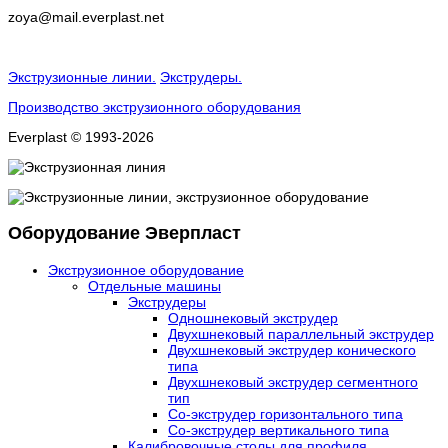
zoya
@
mail
.
everplast
.
net
Экструзионные линии.
Экструдеры.
Производство экструзионного оборудования
Everplast © 1993-2026
Оборудование Эверпласт
Экструзионное оборудование
Отдельные машины
Экструдеры
Одношнековый экструдер
Двухшнековый параллельный экструдер
Двухшнековый экструдер конического
типа
Двухшнековый экструдер сегментного
тип
Со-экструдер горизонтального типа
Со-экструдер вертикального типа
Калибровочные столы для профиля