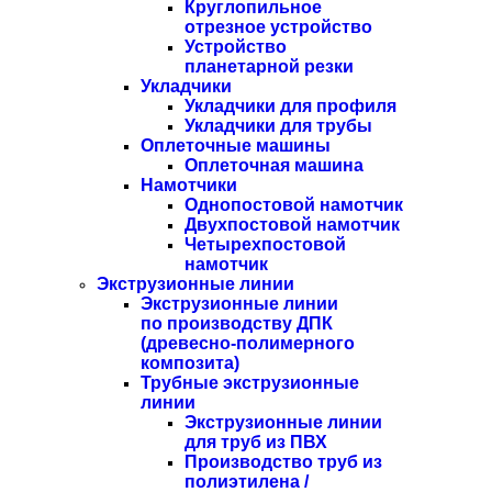
Круглопильное
отрезное устройство
Устройство
планетарной резки
Укладчики
Укладчики для профиля
Укладчики для трубы
Оплеточные машины
Оплеточная машина
Намотчики
Однопостовой намотчик
Двухпостовой намотчик
Четырехпостовой
намотчик
Экструзионные линии
Экструзионные линии
по производству ДПК
(древесно-полимерного
композита)
Трубные экструзионные
линии
Экструзионные линии
для труб из ПВХ
Производство труб из
полиэтилена /