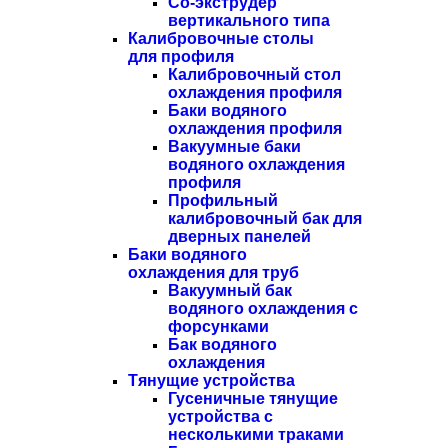
Со-экструдер
вертикального типа
Калибровочные столы
для профиля
Калибровочный стол
охлаждения профиля
Баки водяного
охлаждения профиля
Вакуумные баки
водяного охлаждения
профиля
Профильный
калибровочный бак для
дверных панелей
Баки водяного
охлаждения для труб
Вакуумный бак
водяного охлаждения с
форсунками
Бак водяного
охлаждения
Тянущие устройства
Гусеничные тянущие
устройства с
несколькими траками