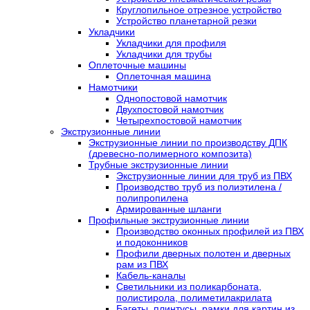
Круглопильное отрезное устройство
Устройство планетарной резки
Укладчики
Укладчики для профиля
Укладчики для трубы
Оплеточные машины
Оплеточная машина
Намотчики
Однопостовой намотчик
Двухпостовой намотчик
Четырехпостовой намотчик
Экструзионные линии
Экструзионные линии по производству ДПК
(древесно-полимерного композита)
Трубные экструзионные линии
Экструзионные линии для труб из ПВХ
Производство труб из полиэтилена /
полипропилена
Армированные шланги
Профильные экструзионные линии
Производство оконных профилей из ПВХ
и подоконников
Профили дверных полотен и дверных
рам из ПВХ
Кабель-каналы
Светильники из поликарбоната,
полистирола, полиметилакрилата
Багеты, плинтусы, рамки для картин из