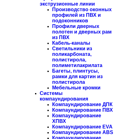
экструзионные линии
Производство оконных
профилей из ПВХ и
подоконников
Профили дверных
полотен и дверных рам
из ПВХ
Кабель-каналы
Светильники из
поликарбоната,
полистирола,
полиметилакрилата
Багеты, плинтусы,
рамки для картин из
полистирола
Мебельные кромки
Системы
компаундирования
Компаундирование ДПК
Компаундирование ПВХ
Компаундирование
ХПВХ
Компаундирование EVA
Компаундирование ABS
Компаундирование