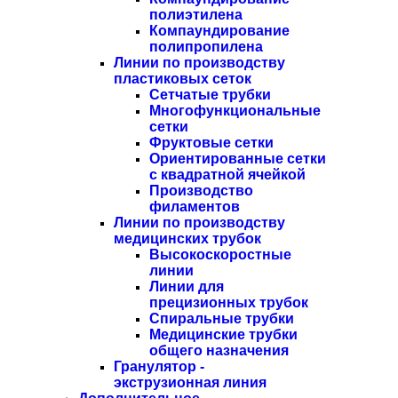
полиэтилена
Компаундирование
полипропилена
Линии по производству
пластиковых сеток
Сетчатые трубки
Многофункциональные
сетки
Фруктовые сетки
Ориентированные сетки
с квадратной ячейкой
Производство
филаментов
Линии по производству
медицинских трубок
Высокоскоростные
линии
Линии для
прецизионных трубок
Спиральные трубки
Медицинские трубки
общего назначения
Гранулятор -
экструзионная линия