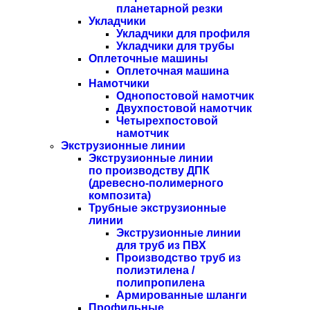
планетарной резки
Укладчики
Укладчики для профиля
Укладчики для трубы
Оплеточные машины
Оплеточная машина
Намотчики
Однопостовой намотчик
Двухпостовой намотчик
Четырехпостовой
намотчик
Экструзионные линии
Экструзионные линии
по производству ДПК
(древесно-полимерного
композита)
Трубные экструзионные
линии
Экструзионные линии
для труб из ПВХ
Производство труб из
полиэтилена /
полипропилена
Армированные шланги
Профильные