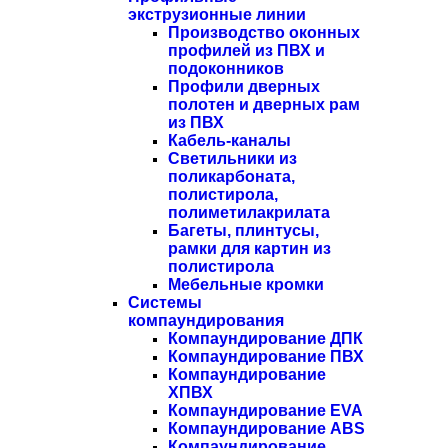
экструзионные линии
Производство оконных
профилей из ПВХ и
подоконников
Профили дверных
полотен и дверных рам
из ПВХ
Кабель-каналы
Светильники из
поликарбоната,
полистирола,
полиметилакрилата
Багеты, плинтусы,
рамки для картин из
полистирола
Мебельные кромки
Системы
компаундирования
Компаундирование ДПК
Компаундирование ПВХ
Компаундирование
ХПВХ
Компаундирование EVA
Компаундирование ABS
Компаундирование