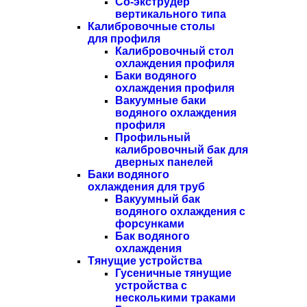
Со-экструдер
вертикального типа
Калибровочные столы
для профиля
Калибровочный стол
охлаждения профиля
Баки водяного
охлаждения профиля
Вакуумные баки
водяного охлаждения
профиля
Профильный
калибровочный бак для
дверных панелей
Баки водяного
охлаждения для труб
Вакуумный бак
водяного охлаждения с
форсунками
Бак водяного
охлаждения
Тянущие устройства
Гусеничные тянущие
устройства с
несколькими траками