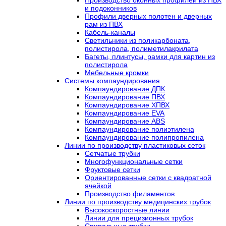
и подоконников
Профили дверных полотен и дверных
рам из ПВХ
Кабель-каналы
Светильники из поликарбоната,
полистирола, полиметилакрилата
Багеты, плинтусы, рамки для картин из
полистирола
Мебельные кромки
Системы компаундирования
Компаундирование ДПК
Компаундирование ПВХ
Компаундирование ХПВХ
Компаундирование EVA
Компаундирование ABS
Компаундирование полиэтилена
Компаундирование полипропилена
Линии по производству пластиковых сеток
Сетчатые трубки
Многофункциональные сетки
Фруктовые сетки
Ориентированные сетки с квадратной
ячейкой
Производство филаментов
Линии по производству медицинских трубок
Высокоскоростные линии
Линии для прецизионных трубок
Спиральные трубки