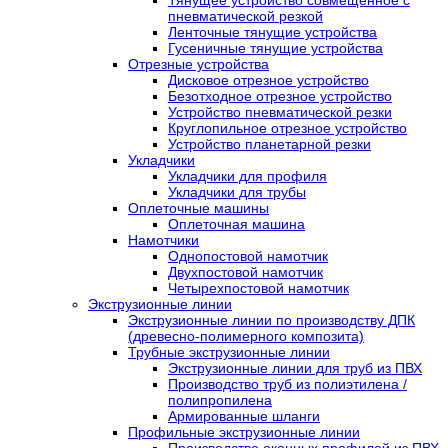
пневматической резкой
Ленточные тянущие устройства
Гусеничные тянущие устройства
Отрезные устройства
Дисковое отрезное устройство
Безотходное отрезное устройство
Устройство пневматической резки
Круглопильное отрезное устройство
Устройство планетарной резки
Укладчики
Укладчики для профиля
Укладчики для трубы
Оплеточные машины
Оплеточная машина
Намотчики
Однопостовой намотчик
Двухпостовой намотчик
Четырехпостовой намотчик
Экструзионные линии
Экструзионные линии по производству ДПК
(древесно-полимерного композита)
Трубные экструзионные линии
Экструзионные линии для труб из ПВХ
Производство труб из полиэтилена /
полипропилена
Армированные шланги
Профильные экструзионные линии
Производство оконных профилей из ПВХ