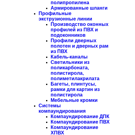
полипропилена
Армированные шланги
Профильные
экструзионные линии
Производство оконных
профилей из ПВХ и
подоконников
Профили дверных
полотен и дверных рам
из ПВХ
Кабель-каналы
Светильники из
поликарбоната,
полистирола,
полиметилакрилата
Багеты, плинтусы,
рамки для картин из
полистирола
Мебельные кромки
Системы
компаундирования
Компаундирование ДПК
Компаундирование ПВХ
Компаундирование
ХПВХ