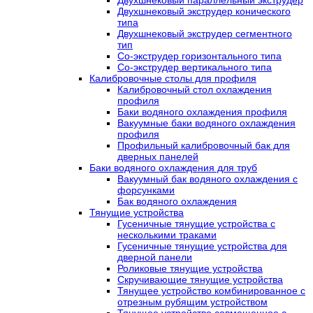
Двухшнековый экструдер конического
типа
Двухшнековый экструдер сегментного
тип
Со-экструдер горизонтального типа
Со-экструдер вертикального типа
Калибровочные столы для профиля
Калибровочный стол охлаждения
профиля
Баки водяного охлаждения профиля
Вакуумные баки водяного охлаждения
профиля
Профильный калибровочный бак для
дверных панелей
Баки водяного охлаждения для труб
Вакуумный бак водяного охлаждения с
форсунками
Бак водяного охлаждения
Тянущие устройства
Гусеничные тянущие устройства с
несколькими траками
Гусеничные тянущие устройства для
дверной панели
Роликовые тянущие устройства
Скручивающие тянущие устройства
Тянущее устройство комбинированное с
отрезным рубящим устройством
Тянущее устройство совмещенное с