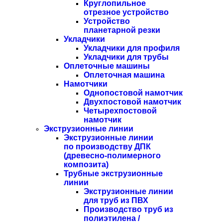
Круглопильное
отрезное устройство
Устройство
планетарной резки
Укладчики
Укладчики для профиля
Укладчики для трубы
Оплеточные машины
Оплеточная машина
Намотчики
Однопостовой намотчик
Двухпостовой намотчик
Четырехпостовой
намотчик
Экструзионные линии
Экструзионные линии
по производству ДПК
(древесно-полимерного
композита)
Трубные экструзионные
линии
Экструзионные линии
для труб из ПВХ
Производство труб из
полиэтилена /