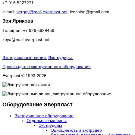
+7 916 5227271
e-mail:
sergey@mail.everplast.net
;
icoshing@gmail.com
Зоя Ярикова
Телефон: +7 926 5829456
zoya
@
mail
.
everplast
.
net
Экструзионные линии.
Экструдеры.
Производство экструзионного оборудования
Everplast © 1993-2026
Оборудование Эверпласт
Экструзионное оборудование
Отдельные машины
Экструдеры
Одношнековый экструдер
Двухшнековый параллельный экструдер